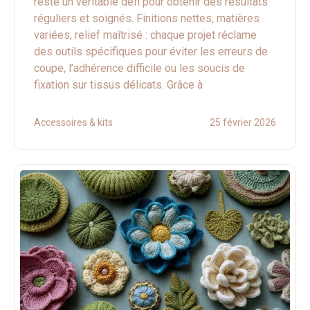
reste un véritable défi pour obtenir des résultats
réguliers et soignés. Finitions nettes, matières
variées, relief maîtrisé : chaque projet réclame
des outils spécifiques pour éviter les erreurs de
coupe, l’adhérence difficile ou les soucis de
fixation sur tissus délicats. Grâce à
Accessoires & kits
25 février 2026