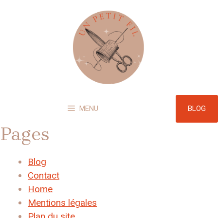
Aller
au
contenu
BLOG
MENU
Pages
Blog
Contact
Home
Mentions légales
Plan du site