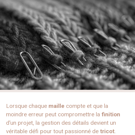
Lorsque chaque
maille
compte et que la
moindre erreur peut compromettre la
finition
d’un projet, la gestion des détails devient un
véritable défi pour tout passionné de
tricot
.