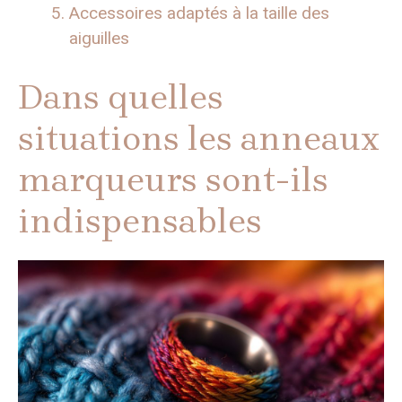
Accessoires adaptés à la taille des
aiguilles
Dans quelles
situations les anneaux
marqueurs sont-ils
indispensables