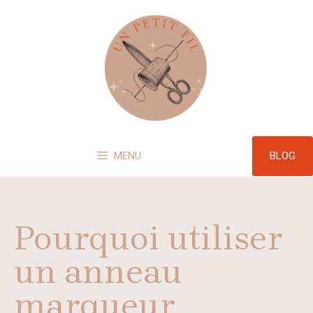
Aller
au
contenu
BLOG
MENU
Pourquoi utiliser
un anneau
marqueur