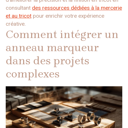
consultant
des ressources dédiées à la mercerie
et au tricot
pour enrichir votre expérience
créative.
Comment intégrer un
anneau marqueur
dans des projets
complexes