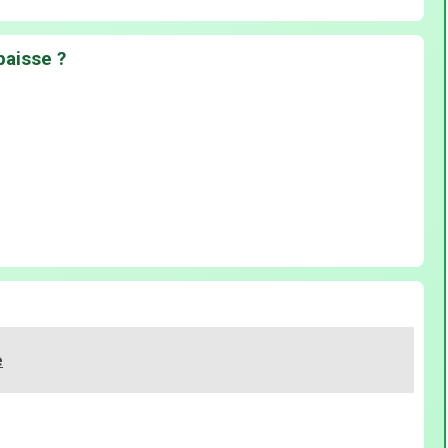
épaisse ?
e