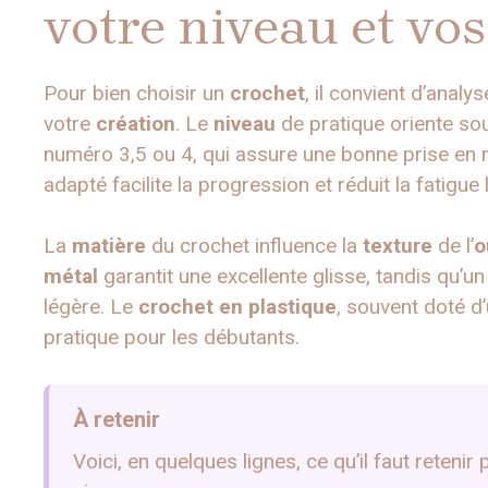
votre niveau et vo
Pour bien choisir un
crochet
, il convient d’analy
votre
création
. Le
niveau
de pratique oriente so
numéro 3,5 ou 4, qui assure une bonne prise en m
adapté facilite la progression et réduit la fatigu
La
matière
du crochet influence la
texture
de l’
o
métal
garantit une excellente glisse, tandis qu’u
légère. Le
crochet en plastique
, souvent doté d
pratique pour les débutants.
À retenir
Voici, en quelques lignes, ce qu’il faut reteni