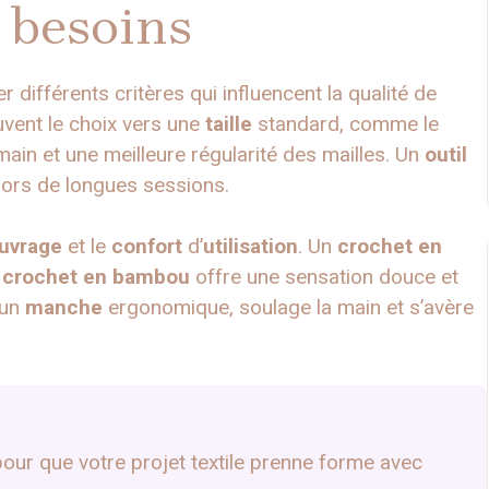
s besoins
ser différents critères qui influencent la qualité de
uvent le choix vers une
taille
standard, comme le
ain et une meilleure régularité des mailles. Un
outil
e lors de longues sessions.
uvrage
et le
confort
d’
utilisation
. Un
crochet en
n
crochet en bambou
offre une sensation douce et
’un
manche
ergonomique, soulage la main et s’avère
r pour que votre projet textile prenne forme avec