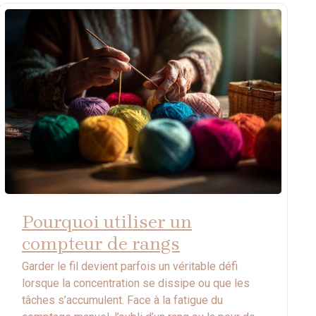
Pourquoi utiliser un
compteur de rangs
Garder le fil devient parfois un véritable défi
lorsque la concentration se dissipe ou que les
tâches s’accumulent. Face à la fatigue du