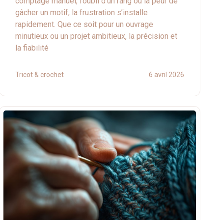
comptage manuel, l’oubli d’un rang ou la peur de
gâcher un motif, la frustration s’installe
rapidement. Que ce soit pour un ouvrage
minutieux ou un projet ambitieux, la précision et
la fiabilité
Tricot & crochet
6 avril 2026