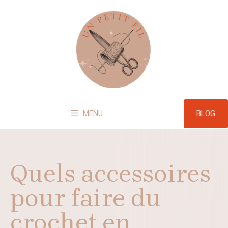
Aller
au
contenu
BLOG
MENU
Quels accessoires
pour faire du
crochet en