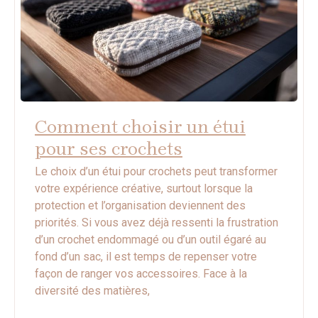
Comment choisir un étui
pour ses crochets
Le choix d’un étui pour crochets peut transformer
votre expérience créative, surtout lorsque la
protection et l’organisation deviennent des
priorités. Si vous avez déjà ressenti la frustration
d’un crochet endommagé ou d’un outil égaré au
fond d’un sac, il est temps de repenser votre
façon de ranger vos accessoires. Face à la
diversité des matières,