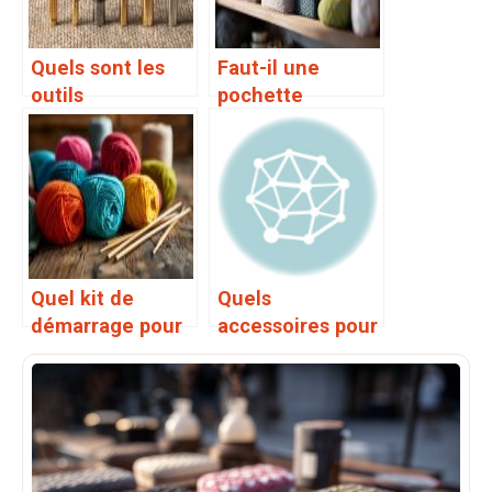
Quels sont les
Faut-il une
outils
pochette
nécessaires pour
spéciale pour
broder à la
ranger son tricot
machine
Quel kit de
Quels
démarrage pour
accessoires pour
enfant en tricot
marquer les
augmentations