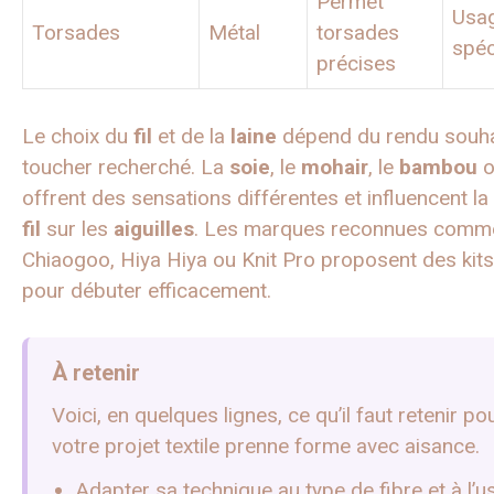
Permet
Usa
Torsades
Métal
torsades
spéc
précises
Le choix du
fil
et de la
laine
dépend du rendu souha
toucher recherché. La
soie
, le
mohair
, le
bambou
o
offrent des sensations différentes et influencent la
fil
sur les
aiguilles
. Les marques reconnues comm
Chiaogoo, Hiya Hiya ou Knit Pro proposent des kit
pour débuter efficacement.
À retenir
Voici, en quelques lignes, ce qu’il faut retenir po
votre projet textile prenne forme avec aisance.
Adapter sa technique au type de fibre et à l’