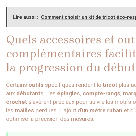
Lire aussi :
Comment choisir un kit de tricot éco-re
Quels accessoires et out
complémentaires facili
la progression du débu
Certains
outils
spécifiques rendent le
tricot
plus a
aux
débutant
s. Les
épingle
s,
compte-rangs
,
marq
crochet
s’avèrent précieux pour suivre les motifs o
les
mailles
perdues. L’ajout d’un
mètre ruban
et d
optimise la précision des mesures.