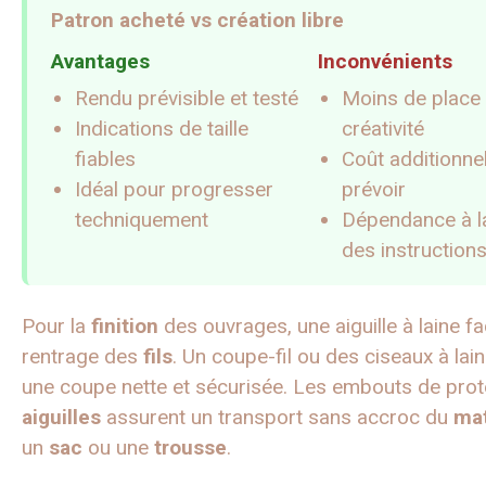
Patron acheté vs création libre
Avantages
Inconvénients
Rendu prévisible et testé
Moins de place 
Indications de taille
créativité
fiables
Coût additionne
Idéal pour progresser
prévoir
techniquement
Dépendance à la
des instruction
Pour la
finition
des ouvrages, une aiguille à laine fac
rentrage des
fils
. Un coupe-fil ou des ciseaux à lain
une coupe nette et sécurisée. Les embouts de prot
aiguilles
assurent un transport sans accroc du
mat
un
sac
ou une
trousse
.