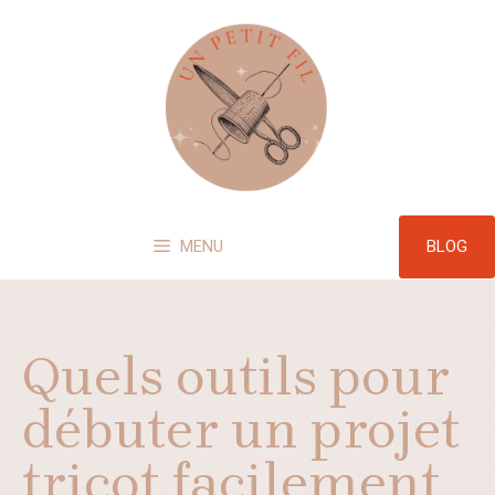
Aller
au
contenu
BLOG
MENU
Quels outils pour
débuter un projet
tricot facilement