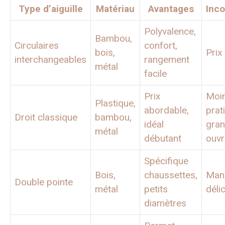
Type d’aiguille
Matériau
Avantages
Inc
Polyvalence,
Bambou,
Circulaires
confort,
bois,
Prix
interchangeables
rangement
métal
facile
Prix
Moi
Plastique,
abordable,
prat
Droit classique
bambou,
idéal
gra
métal
débutant
ouv
Spécifique
Bois,
chaussettes,
Mani
Double pointe
métal
petits
déli
diamètres