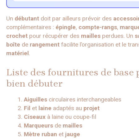
Un
débutant
doit par ailleurs prévoir des
accessoi
complémentaires :
épingle
,
compte-rangs
,
marqu
crochet
pour récupérer des
mailles
perdues. Un
s
boîte
de
rangement
facilite l’organisation et le tra
matériel
.
Liste des fournitures de base
bien débuter
Aiguilles
circulaires interchangeables
Fil
et
laine
adaptés au
projet
Ciseaux
à laine ou coupe-fil
Marqueurs
de
mailles
Mètre ruban
et
jauge