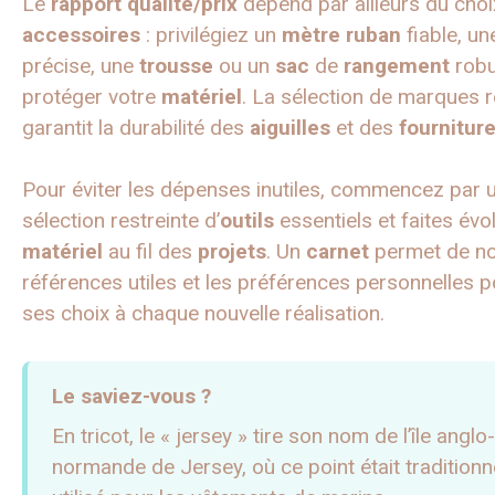
Le
rapport qualité/prix
dépend par ailleurs du choi
accessoires
: privilégiez un
mètre ruban
fiable, u
précise, une
trousse
ou un
sac
de
rangement
robu
protéger votre
matériel
. La sélection de marques 
garantit la durabilité des
aiguilles
et des
fournitur
Pour éviter les dépenses inutiles, commencez par 
sélection restreinte d’
outils
essentiels et faites évo
matériel
au fil des
projets
. Un
carnet
permet de no
références utiles et les préférences personnelles p
ses choix à chaque nouvelle réalisation.
Le saviez-vous ?
En tricot, le « jersey » tire son nom de l’île anglo-
normande de Jersey, où ce point était tradition