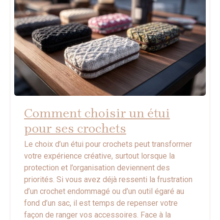
Comment choisir un étui
pour ses crochets
Le choix d’un étui pour crochets peut transformer
votre expérience créative, surtout lorsque la
protection et l’organisation deviennent des
priorités. Si vous avez déjà ressenti la frustration
d’un crochet endommagé ou d’un outil égaré au
fond d’un sac, il est temps de repenser votre
façon de ranger vos accessoires. Face à la