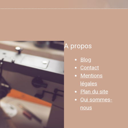
A propos
Blog
Contact
Mentions
légales
Plan du site
Qui sommes-
nous