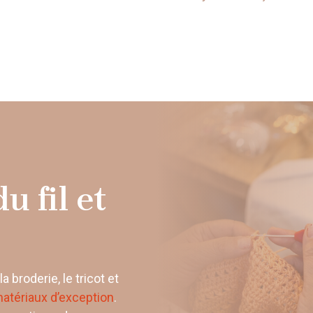
u fil et
 broderie, le tricot et
matériaux d’exception
.