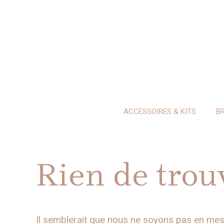
Aller
au
contenu
ACCESSOIRES & KITS
B
Rien de trou
Il semblerait que nous ne soyons pas en mes