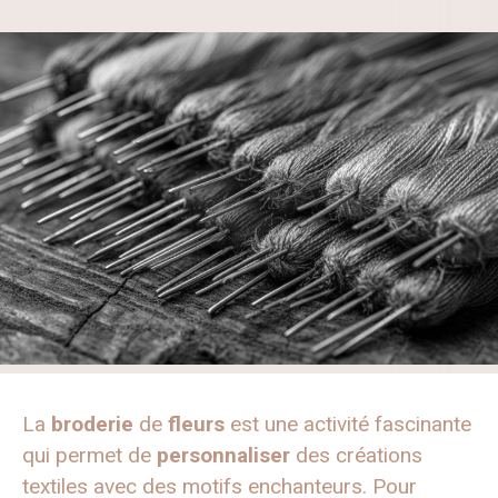
La
broderie
de
fleurs
est une activité fascinante
qui permet de
personnaliser
des créations
textiles avec des motifs enchanteurs. Pour