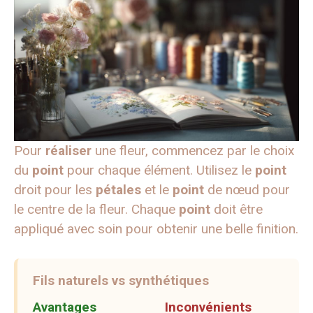
Pour
réaliser
une fleur, commencez par le choix
du
point
pour chaque élément. Utilisez le
point
droit pour les
pétales
et le
point
de nœud pour
le centre de la fleur. Chaque
point
doit être
appliqué avec soin pour obtenir une belle finition.
Fils naturels vs synthétiques
Avantages
Inconvénients