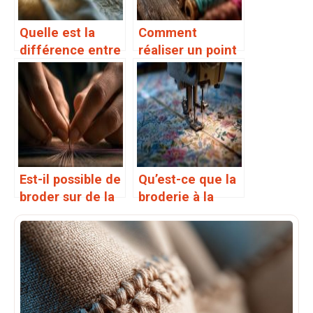
Quelle est la
Comment
différence entre
réaliser un point
la broderie à la
de croix
main et la
broderie à la
machine
Est-il possible de
Qu’est-ce que la
broder sur de la
broderie à la
soie
main et à la
machine
combinée