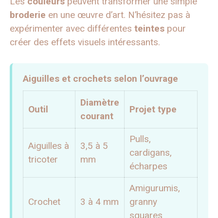
Les
couleurs
peuvent transformer une simple
broderie
en une œuvre d’art. N’hésitez pas à
expérimenter avec différentes
teintes
pour
créer des effets visuels intéressants.
Aiguilles et crochets selon l’ouvrage
Diamètre
Outil
Projet type
courant
Pulls,
Aiguilles à
3,5 à 5
cardigans,
tricoter
mm
écharpes
Amigurumis,
Crochet
3 à 4 mm
granny
squares