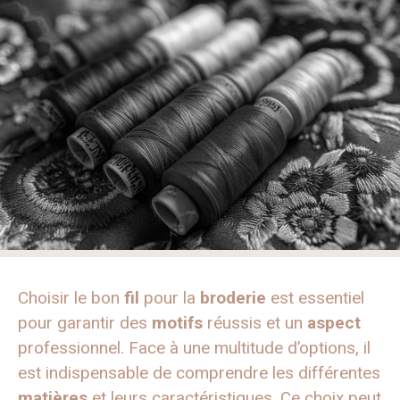
Choisir le bon
fil
pour la
broderie
est essentiel
pour garantir des
motifs
réussis et un
aspect
professionnel. Face à une multitude d’options, il
est indispensable de comprendre les différentes
matières
et leurs caractéristiques. Ce choix peut