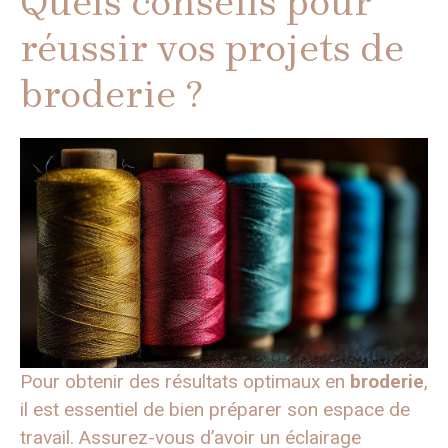
Quels conseils pour
réussir vos projets de
broderie ?
Pour obtenir des résultats optimaux en
broderie
,
il est essentiel de bien préparer son espace de
travail. Assurez-vous d’avoir un éclairage