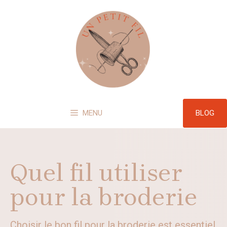
Aller
au
contenu
BLOG
MENU
Quel fil utiliser
pour la broderie
Choisir le bon fil pour la broderie est essentiel