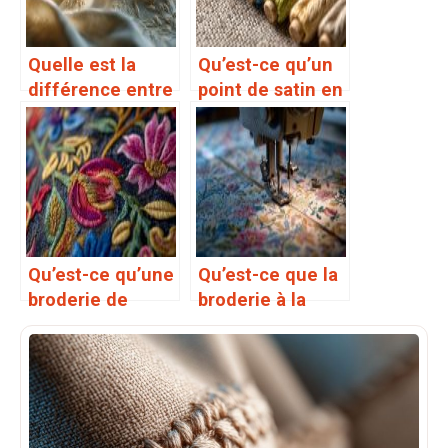
Quelle est la
Qu’est-ce qu’un
différence entre
point de satin en
la broderie à la
broderie
main et la
broderie à la
machine
Qu’est-ce qu’une
Qu’est-ce que la
broderie de
broderie à la
crewel
main et à la
machine
combinée