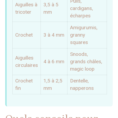
Pulls,
Aiguilles à
3,5 à 5
cardigans,
tricoter
mm
écharpes
Amigurumis,
Crochet
3 à 4 mm
granny
squares
Snoods,
Aiguilles
4 à 6 mm
grands châles,
circulaires
magic loop
Crochet
1,5 à 2,5
Dentelle,
fin
mm
napperons