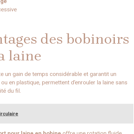
age
cessive
ntages des bobinoirs
a laine
e un gain de temps considérable et garantit un
u en plastique, permettent d’enrouler la laine sans
té du fil.
irculaire
rt pour laine en bobine
offre une rotation fluide,