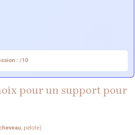
ssion :
/10
hoix pour un support pour
cheveau
, pelote)