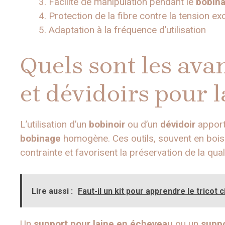
Facilité de manipulation pendant le
bobin
Protection de la fibre contre la tension ex
Adaptation à la fréquence d’utilisation
Quels sont les ava
et dévidoirs pour l
L’utilisation d’un
bobinoir
ou d’un
dévidoir
apport
bobinage
homogène. Ces outils, souvent en bois o
contrainte et favorisent la préservation de la quali
Lire aussi :
Faut-il un kit pour apprendre le tricot c
Un
support pour laine en écheveau
ou un
suppo