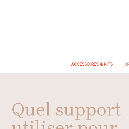
Aller
au
contenu
ACCESSOIRES & KITS
B
Quel support
utiliser pour