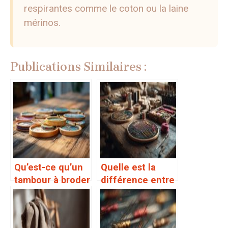
respirantes comme le coton ou la laine
mérinos.
Publications Similaires :
Qu’est-ce qu’un
Quelle est la
tambour à broder
différence entre
et comment
broderie et
l’utiliser
quilting