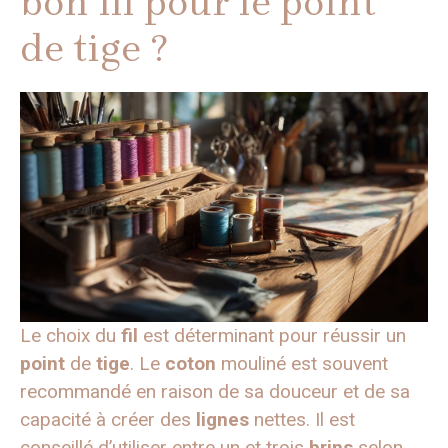
bon fil pour le point
de tige ?
Le choix du
fil
est déterminant pour réussir un
point
de
tige
. Le
coton
mouliné est souvent
recommandé en raison de sa douceur et de sa
capacité à créer des
lignes
nettes. Il est
conseillé d’utiliser entre un et trois
brins
selon