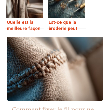
Quelle est la
Est-ce que la
meilleure façon
broderie peut
de broder sur
être réalisée sur
des vêtements
des tissus
en coton
imperméables
Comment fixer le fil pour ne