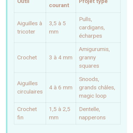
Outil
Projet type
courant
Pulls,
Aiguilles à
3,5 à 5
cardigans,
tricoter
mm
écharpes
Amigurumis,
Crochet
3 à 4 mm
granny
squares
Snoods,
Aiguilles
4 à 6 mm
grands châles,
circulaires
magic loop
Crochet
1,5 à 2,5
Dentelle,
fin
mm
napperons