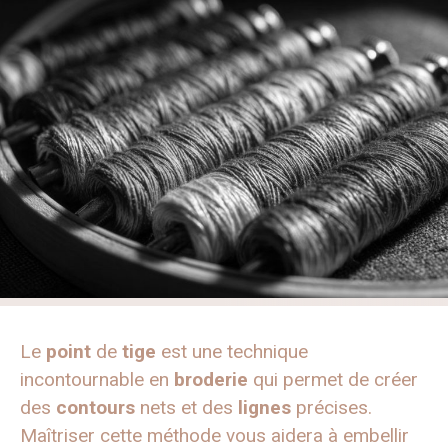
Le
point
de
tige
est une technique
incontournable en
broderie
qui permet de créer
des
contours
nets et des
lignes
précises.
Maîtriser cette méthode vous aidera à embellir