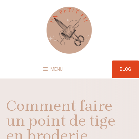
Aller
au
contenu
BLOG
MENU
Comment faire
un point de tige
en broderie