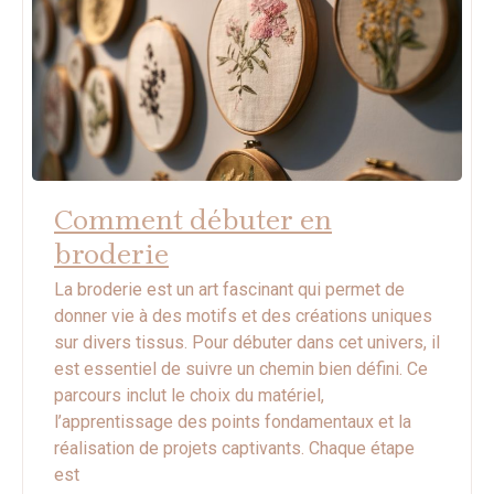
Comment débuter en
broderie
La broderie est un art fascinant qui permet de
donner vie à des motifs et des créations uniques
sur divers tissus. Pour débuter dans cet univers, il
est essentiel de suivre un chemin bien défini. Ce
parcours inclut le choix du matériel,
l’apprentissage des points fondamentaux et la
réalisation de projets captivants. Chaque étape
est