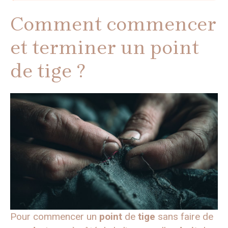
Comment commencer
et terminer un point
de tige ?
Pour commencer un
point
de
tige
sans faire de