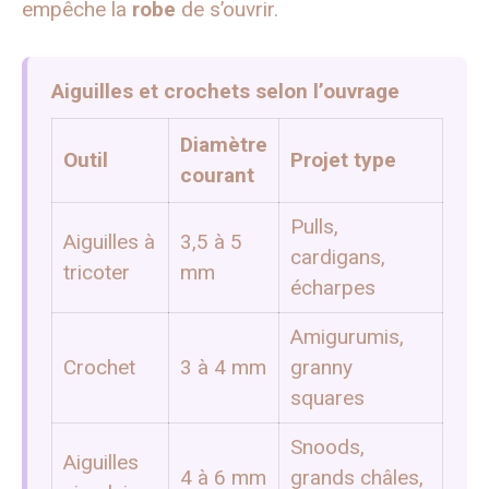
empêche la
robe
de s’ouvrir.
Aiguilles et crochets selon l’ouvrage
Diamètre
Outil
Projet type
courant
Pulls,
Aiguilles à
3,5 à 5
cardigans,
tricoter
mm
écharpes
Amigurumis,
Crochet
3 à 4 mm
granny
squares
Snoods,
Aiguilles
4 à 6 mm
grands châles,