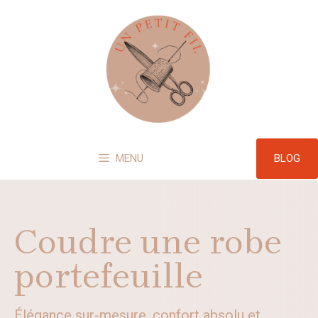
Aller
au
contenu
BLOG
MENU
Coudre une robe
portefeuille
Élégance sur-mesure, confort absolu et