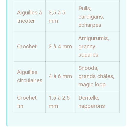
Pulls,
Aiguilles à
3,5 à 5
cardigans,
tricoter
mm
écharpes
Amigurumis,
Crochet
3 à 4 mm
granny
squares
Snoods,
Aiguilles
4 à 6 mm
grands châles,
circulaires
magic loop
Crochet
1,5 à 2,5
Dentelle,
fin
mm
napperons