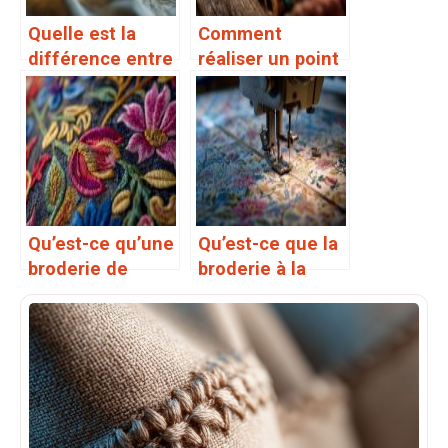
Quelle est la
Comment
différence entre
réaliser un point
la broderie à la
de croix
main et la
broderie à la
machine
Qu’est-ce qu’une
Qu’est-ce que la
broderie de
broderie à la
crewel
main et à la
machine
combinée