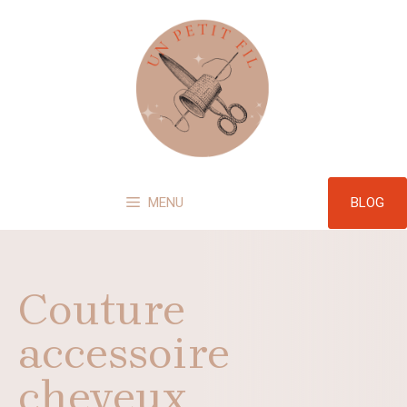
Aller
au
contenu
BLOG
MENU
Couture
accessoire
cheveux