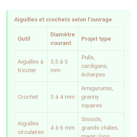
Aiguilles et crochets selon l’ouvrage
Diamètre
Outil
Projet type
courant
Pulls,
Aiguilles à
3,5 à 5
cardigans,
tricoter
mm
écharpes
Amigurumis,
Crochet
3 à 4 mm
granny
squares
Snoods,
Aiguilles
4 à 6 mm
grands châles,
circulaires
magic loop